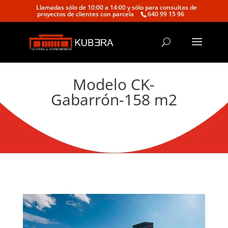
Llamadas sólo de 10:00 a 14:00 y sólo para consultas de
proyectos de clientes con parcela
640 99 15 96
Modelo CK-
Gabarrón-158 m2