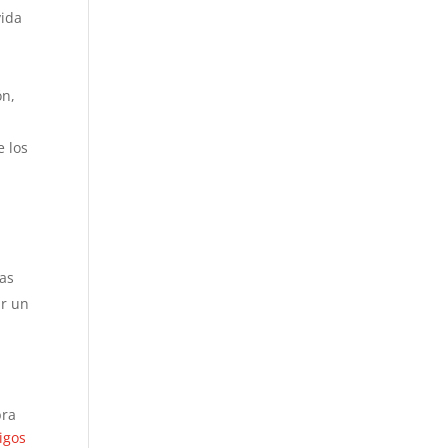
vida
ón,
e los
ras
ar un
bra
igos