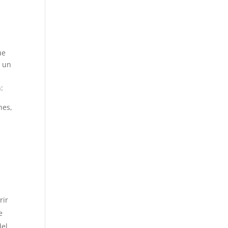
ue
a un
:
nes,
rir
e
del