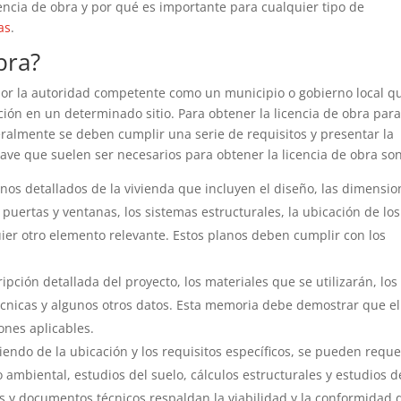
encia de obra y por qué es importante para cualquier tipo de
as
.
bra?
por la autoridad competente como un municipio o gobierno local q
cción en un determinado sitio. Para obtener la licencia de obra par
ralmente se deben cumplir una serie de requisitos y presentar la
ve que suelen ser necesarios para obtener la licencia de obra son
nos detallados de la vivienda que incluyen el diseño, las dimensio
e puertas y ventanas, los sistemas estructurales, la ubicación de los
lquier otro elemento relevante. Estos planos deben cumplir con los
ipción detallada del proyecto, los materiales que se utilizarán, los
técnicas y algunos otros datos. Esta memoria debe demostrar que el
ones aplicables.
ndo de la ubicación y los requisitos específicos, se pueden reque
ambiental, estudios del suelo, cálculos estructurales y estudios d
ios y documentos técnicos respaldan la viabilidad y la conformidad 