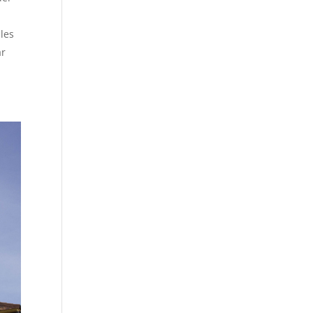
bles
ar