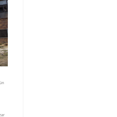
gún
zar